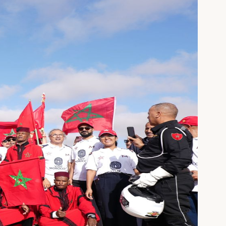
issement
» œuvre pour le renforcement des dynamiques territoriales en
ds, festivals, compétitions sportives, week-ends de prospection...)