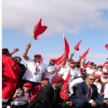
Là où les projets deviennent des investisse
NORD SUD ACTION «
Association marocaine pour la communicat
mettant en relation les acteurs publics, privés et associatifs autour de p
Notre mission est de promouvoir l'investissement, d'accompagner les ini
contribuant au rayonnement économique et touristique du Maroc, en pa