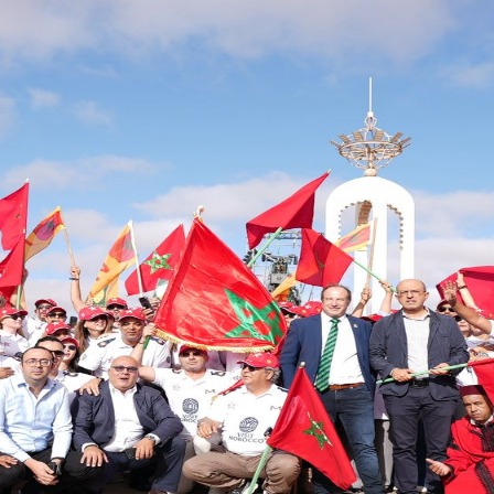
ments
ion, le développement socio-économique et l'incitation à l'invest
rojets à fort impact.
tiatives locales et d'organiser des événements structurants (forums, rai
rticulier dans les provinces du Sud.