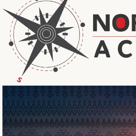
Accueil
Opportunités
Événements
Photothèque
Médias
Contact
FR
EN
ES
AR