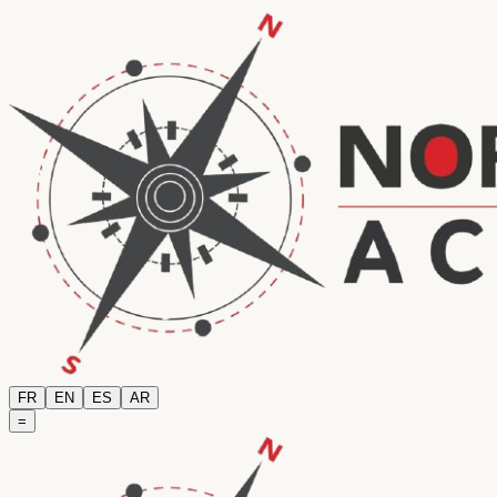
FR
EN
ES
AR
=