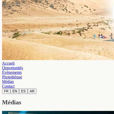
Accueil
Opportunités
Événements
Photothèque
Médias
Contact
FR
EN
ES
AR
Médias