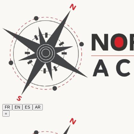
FR
EN
ES
AR
=